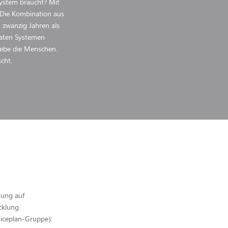
System braucht? Mit
 Die Kombination aus
 zwanzig Jahren als
vaten Systemen
liebe die Menschen.
cht.
rung auf
cklung.
iceplan-Gruppe):